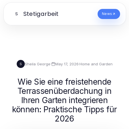
Stetigarbeit
S
News
Sheila George
·
May 17, 2026
·
Home and Garden
S
Wie Sie eine freistehende
Terrassenüberdachung in
Ihren Garten integrieren
können: Praktische Tipps für
2026