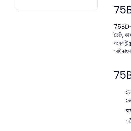
75BD
75BD-এর
তৈরি, ডা
মধ্যে উন
অধিকাংশ 
75BD
ডে
দে
অ্য
সঠ