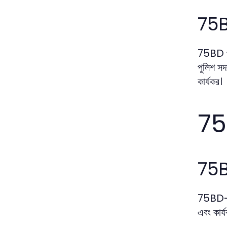
75BD
75BD প্র
পুলিশ সদ
কার্যকর।
75
75BD
75BD-এর 
এবং কার্