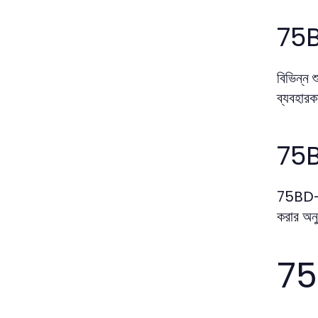
75BD
বিভিন্ন 
ব্যবহারকা
75BD
75BD-এর 
করার অনুম
75