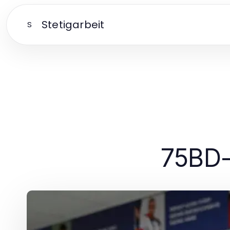
Stetigarbeit
S
75BD-এর 