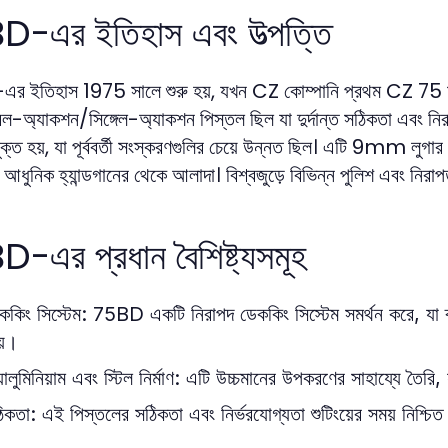
-এর ইতিহাস এবং উত্পত্তি
 ইতিহাস 1975 সালে শুরু হয়, যখন CZ কোম্পানি প্রথম CZ 75 মডেল
বল-অ্যাকশন/সিঙ্গেল-অ্যাকশন পিস্তল ছিল যা দুর্দান্ত সঠিকতা এবং
্মুক্ত হয়, যা পূর্ববর্তী সংস্করণগুলির চেয়ে উন্নত ছিল। এটি 9mm লু
আধুনিক হ্যান্ডগানের থেকে আলাদা। বিশ্বজুড়ে বিভিন্ন পুলিশ এবং নিরাপত্ত
-এর প্রধান বৈশিষ্ট্যসমূহ
ককিং সিস্টেম:
75BD একটি নিরাপদ ডেককিং সিস্টেম সমর্থন করে, যা ব
য়।
ালুমিনিয়াম এবং স্টিল নির্মাণ:
এটি উচ্চমানের উপকরণের সাহায্যে তৈরি, য
িকতা:
এই পিস্তলের সঠিকতা এবং নির্ভরযোগ্যতা শুটিংয়ের সময় নিশ্চি