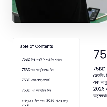
Table of Contents
75B
75BD কি? একটি বিস্তারিত পরিচয়
75BD এক
75BD-এর প্রযুক্তিগত দিক
ডেককিং স
75BD কেন বেছে নেবেন?
এবং আধুন
2026 সাল
75BD-এর ব্যবহারিক দিক
অনুসন্ধ
ভবিষ্যতের দিকে নজর: 2026 সালের জন্য
75BD