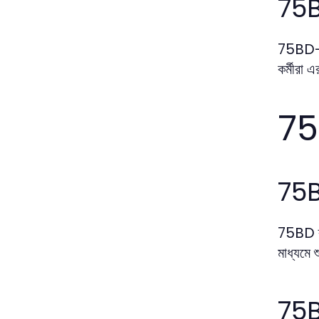
75BD
75BD-এর 
কর্মীরা 
75
75BD
75BD ব্য
মাধ্যমে 
75BD