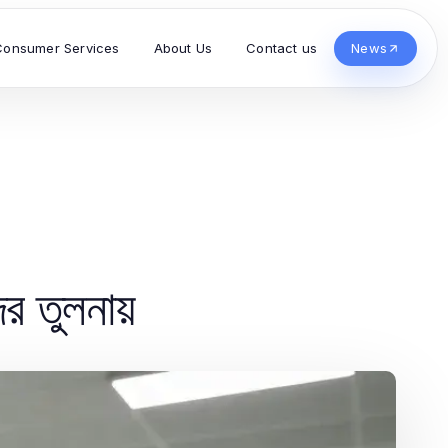
Consumer Services
About Us
Contact us
News
র তুলনায়