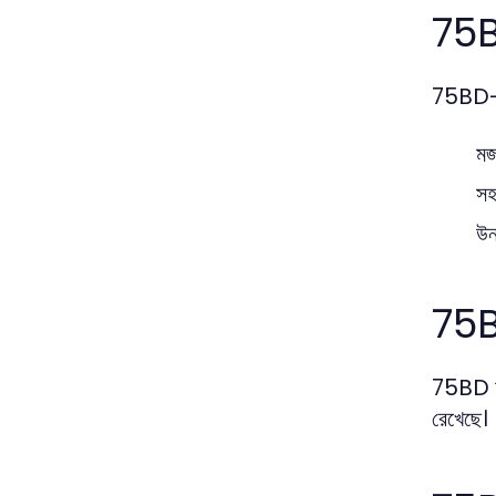
75BD
75BD-এর 
মজ
সহ
উন
75B
75BD অন্
রেখেছে।